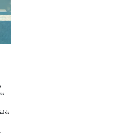
s
que
ñal de