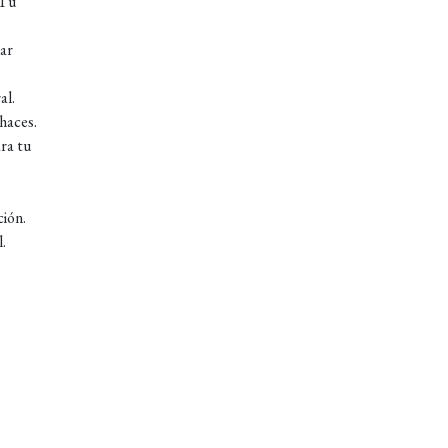
 Tu
rar
al.
 haces.
ara tu
ción.
.