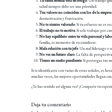
Tu salud mental está en riesgo
: Un trabajo qu
salud siempre debe ser una prioridad.
Tus valores no coinciden con los de la empres
desmotivación y frustración.
No te sientes valorado
: Si tu esfuerzo no es r
El trabajo no te motiva
: Si solo trabajas por c
No hay equilibrio entre tu vida personal y labo
familia, es momento de reconsiderar.
Mala relación con tu jefe
: Un mal liderazgo o 
No ves un futuro claro
: La falta de perspectiv
Tienes un sueño pendiente
: Si postergas tus 
Si te identificaste con varias de estas señales, es h
muchas veces, las mejores oportunidades llegan cuan
¿Te has sentido así alguna vez? ¡Comparte tu experi
Deja tu comentario