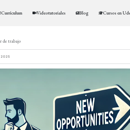
Currículum
Videotutoriales
Blog
Cursos en Ud
r de trabajo
 2025