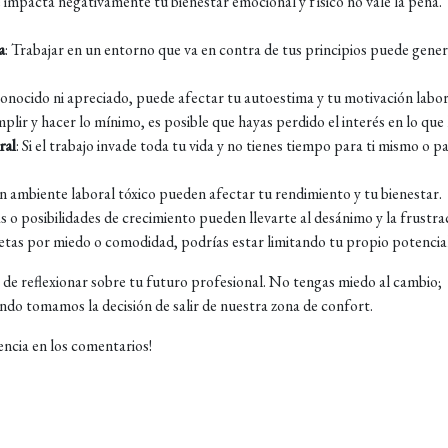
e impacta negativamente tu bienestar emocional y físico no vale la pena.
a
: Trabajar en un entorno que va en contra de tus principios puede gene
econocido ni apreciado, puede afectar tu autoestima y tu motivación labor
umplir y hacer lo mínimo, es posible que hayas perdido el interés en lo que
ral
: Si el trabajo invade toda tu vida y no tienes tiempo para ti mismo o p
un ambiente laboral tóxico pueden afectar tu rendimiento y tu bienestar.
as o posibilidades de crecimiento pueden llevarte al desánimo y la frustra
metas por miedo o comodidad, podrías estar limitando tu propio potencial
ora de reflexionar sobre tu futuro profesional. No tengas miedo al cambio;
do tomamos la decisión de salir de nuestra zona de confort.
encia en los comentarios!