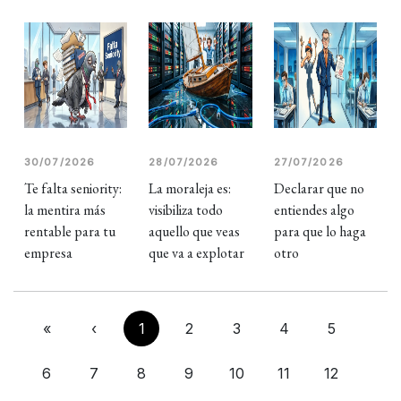
30/07/2026
28/07/2026
27/07/2026
Te falta seniority:
La moraleja es:
Declarar que no
la mentira más
visibiliza todo
entiendes algo
rentable para tu
aquello que veas
para que lo haga
empresa
que va a explotar
otro
«
‹
1
2
3
4
5
6
7
8
9
10
11
12