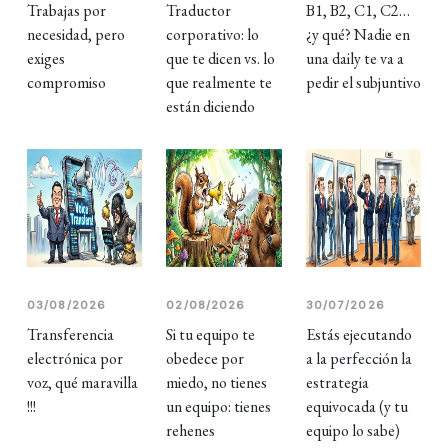
Trabajas por
Traductor
B1, B2, C1, C2…
necesidad, pero
corporativo: lo
¿y qué? Nadie en
exiges
que te dicen vs. lo
una daily te va a
compromiso
que realmente te
pedir el subjuntivo
están diciendo
03/08/2026
02/08/2026
30/07/2026
Transferencia
Si tu equipo te
Estás ejecutando
electrónica por
obedece por
a la perfección la
voz, qué maravilla
miedo, no tienes
estrategia
!!!
un equipo: tienes
equivocada (y tu
rehenes
equipo lo sabe)