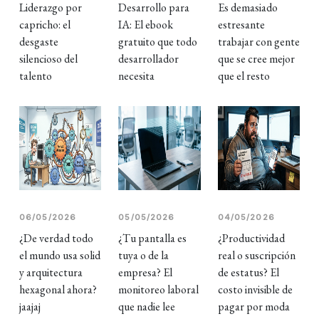
Liderazgo por
Desarrollo para
Es demasiado
capricho: el
IA: El ebook
estresante
desgaste
gratuito que todo
trabajar con gente
silencioso del
desarrollador
que se cree mejor
talento
necesita
que el resto
06/05/2026
05/05/2026
04/05/2026
¿De verdad todo
¿Tu pantalla es
¿Productividad
el mundo usa solid
tuya o de la
real o suscripción
y arquitectura
empresa? El
de estatus? El
hexagonal ahora?
monitoreo laboral
costo invisible de
jaajaj
que nadie lee
pagar por moda