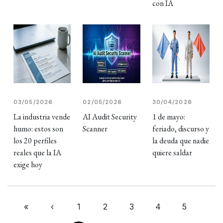
con IA
03/05/2026
02/05/2026
30/04/2026
La industria vende
AI Audit Security
1 de mayo:
humo: estos son
Scanner
feriado, discurso y
los 20 perfiles
la deuda que nadie
reales que la IA
quiere saldar
exige hoy
«
‹
1
2
3
4
5