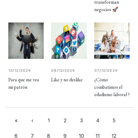
transforman
negocios 🚀
13/12/2024
09/12/2024
07/12/2024
Para que me vea
Like y no deslike
¿Cómo
mi patrón
combatimos el
edadismo laboral ?
«
‹
1
2
3
4
5
6
7
8
9
10
11
12