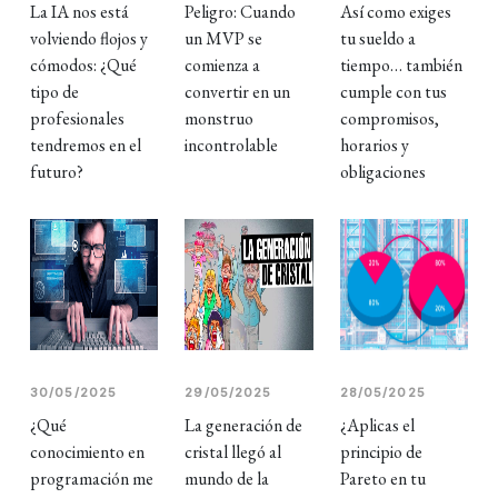
La IA nos está
Peligro: Cuando
Así como exiges
volviendo flojos y
un MVP se
tu sueldo a
cómodos: ¿Qué
comienza a
tiempo… también
tipo de
convertir en un
cumple con tus
profesionales
monstruo
compromisos,
tendremos en el
incontrolable
horarios y
futuro?
obligaciones
30/05/2025
29/05/2025
28/05/2025
¿Qué
La generación de
¿Aplicas el
conocimiento en
cristal llegó al
principio de
programación me
mundo de la
Pareto en tu