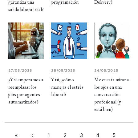
garantiza una
programación
Delivery?
salida laboral real?
27/05/2025
26/05/2025
24/05/2025
¿Y si empezamos a
Y tú, ¿cómo
Me cuesta mirar a
reemplazar los
manejas el estrés
los ojos en una
jobs por agentes
laboral?
conversación
automatizados?
profesional (y
está bien)
«
‹
1
2
3
4
5