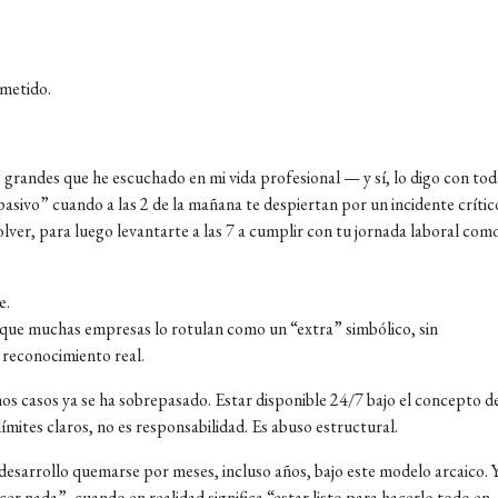
ometido.
 grandes que he escuchado en mi vida profesional — y sí, lo digo con tod
pasivo” cuando a las 2 de la mañana te despiertan por un incidente crític
lver, para luego levantarte a las 7 a cumplir con tu jornada laboral como
e.
no que muchas empresas lo rotulan como un “extra” simbólico, sin
 reconocimiento real.
hos casos ya se ha sobrepasado. Estar disponible 24/7 bajo el concepto d
ímites claros, no es responsabilidad. Es abuso estructural.
desarrollo quemarse por meses, incluso años, bajo este modelo arcaico. 
cer nada”, cuando en realidad significa “estar listo para hacerlo todo en