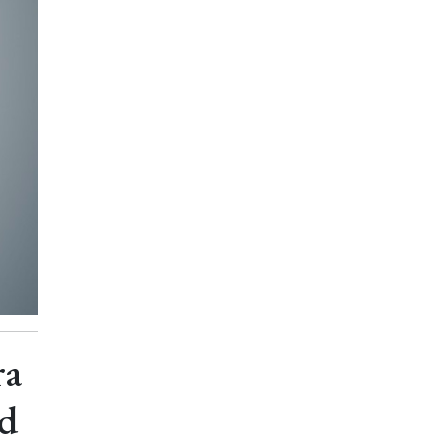
ra
ad