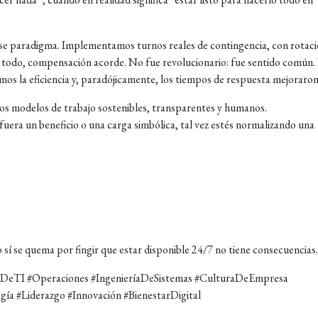
se paradigma. Implementamos turnos reales de contingencia, con rotac
re todo, compensación acorde. No fue revolucionario: fue sentido común.
mos la eficiencia y, paradójicamente, los tiempos de respuesta mejoraron
s modelos de trabajo sostenibles, transparentes y humanos.
fuera un beneficio o una carga simbólica, tal vez estés normalizando una
 sí se quema por fingir que estar disponible 24/7 no tiene consecuencias.
nDeTI #Operaciones #IngenieríaDeSistemas #CulturaDeEmpresa
gía #Liderazgo #Innovación #BienestarDigital