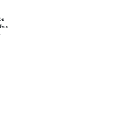
ión
 Pero
.