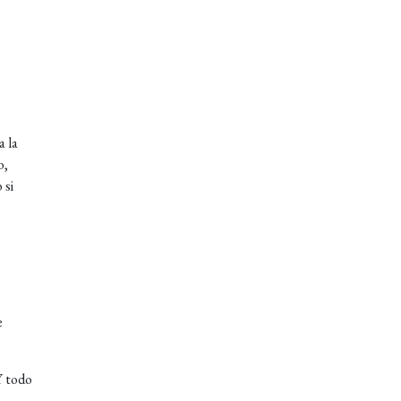
a la
o,
 si
e
Y todo