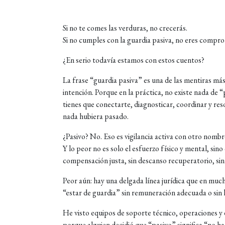
Si no te comes las verduras, no crecerás.
Si no cumples con la guardia pasiva, no eres compr
¿En serio todavía estamos con estos cuentos?
La frase “guardia pasiva” es una de las mentiras más
intención. Porque en la práctica, no existe nada de “
tienes que conectarte, diagnosticar, coordinar y reso
nada hubiera pasado.
¿Pasivo? No. Eso es vigilancia activa con otro nombr
Y lo peor no es solo el esfuerzo físico y mental, si
compensación justa, sin descanso recuperatorio, sin
Peor aún: hay una delgada línea jurídica que en muc
“estar de guardia” sin remuneración adecuada o sin l
He visto equipos de soporte técnico, operaciones y 
porque alguien decidió que “pasivo” significa “no ha