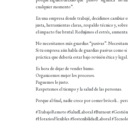
cualquier momento”.
En una empresa donde trabajé, decidimos cambiar e
justa, herramientas claras, respaldo técnico y, sob
el impacto fue brutal. Redujimos el estrés, aumenta
No necesitamos más guardias “pasivas”. Necesitamo
Si tu empresa aún habla de guardias pasivas como si 
práctica que debería estar bajo revisión ética y legal.
Es hora de dejar de vender humo.
Organicemos mejor los procesos.
Paguemos lo justo.
Respetemos el tiempo y la salud de las personas.
Porque al final, nadie crece por comer brócoli… pero
#TrabajoRemoto #SaludLaboral #Burnout #Gestió
#HorariosFlexibles #SostenibilidadLaboral #Tecnolo