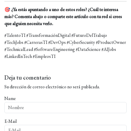
🎯
¿Ya estás apuntando a uno de estos roles? ¿Cuál te interesa
más? Comenta abajo o comparte este artículo con tu red si crees
que alguien necesita verlo.
#TalentoTI #TransformaciónDigital #FuturoDelTrabajo
#TechJobs #CarrerasTI #DevOps #CyberSecurity #ProductOwner
#TechnicalLead #SoftwareEngineering #DataScience #AIJobs
#LinkedInTech #EmpleosTI
Deja tu comentario
Su dirección de correo electrónico no será publicada.
Name
E-Mail