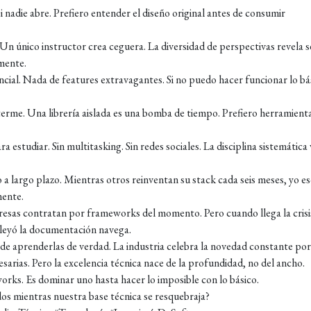
si nadie abre. Prefiero entender el diseño original antes de consumir
 Un único instructor crea ceguera. La diversidad de perspectivas revela 
mente.
ial. Nada de features extravagantes. Si no puedo hacer funcionar lo bá
rme. Una librería aislada es una bomba de tiempo. Prefiero herramient
studiar. Sin multitasking. Sin redes sociales. La disciplina sistemática
o a largo plazo. Mientras otros reinventan su stack cada seis meses, yo e
ente.
presas contratan por frameworks del momento. Pero cuando llega la crisi
n leyó la documentación navega.
 de aprenderlas de verdad. La industria celebra la novedad constante po
arias. Pero la excelencia técnica nace de la profundidad, no del ancho.
orks. Es dominar uno hasta hacer lo imposible con lo básico.
os mientras nuestra base técnica se resquebraja?