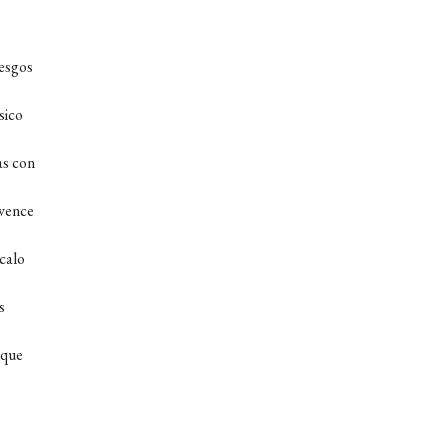
sesgos
sico
as con
 vence
scalo
s
rque