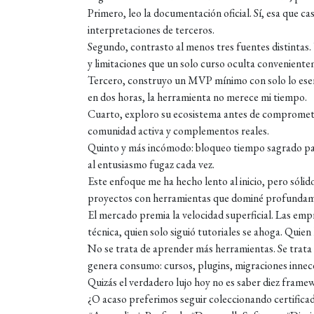
Primero, leo la documentación oficial. Sí, esa que ca
interpretaciones de terceros.
Segundo, contrasto al menos tres fuentes distintas.
y limitaciones que un solo curso oculta conveniente
Tercero, construyo un MVP mínimo con solo lo esenc
en dos horas, la herramienta no merece mi tiempo.
Cuarto, exploro su ecosistema antes de compromete
comunidad activa y complementos reales.
Quinto y más incómodo: bloqueo tiempo sagrado para e
al entusiasmo fugaz cada vez.
Este enfoque me ha hecho lento al inicio, pero sólid
proyectos con herramientas que dominé profundam
El mercado premia la velocidad superficial. Las em
técnica, quien solo siguió tutoriales se ahoga. Quie
No se trata de aprender más herramientas. Se trata
genera consumo: cursos, plugins, migraciones inneces
Quizás el verdadero lujo hoy no es saber diez framew
¿O acaso preferimos seguir coleccionando certificad