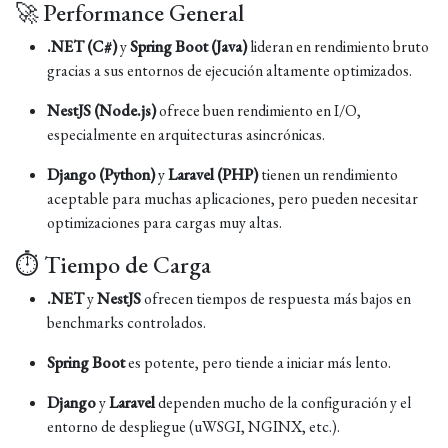
🚀 Performance General
.NET (C#)
y
Spring Boot (Java)
lideran en rendimiento bruto
gracias a sus entornos de ejecución altamente optimizados.
NestJS (Node.js)
ofrece buen rendimiento en I/O,
especialmente en arquitecturas asincrónicas.
Django (Python)
y
Laravel (PHP)
tienen un rendimiento
aceptable para muchas aplicaciones, pero pueden necesitar
optimizaciones para cargas muy altas.
⏱️ Tiempo de Carga
.NET
y
NestJS
ofrecen tiempos de respuesta más bajos en
benchmarks controlados.
Spring Boot
es potente, pero tiende a iniciar más lento.
Django
y
Laravel
dependen mucho de la configuración y el
entorno de despliegue (uWSGI, NGINX, etc.).