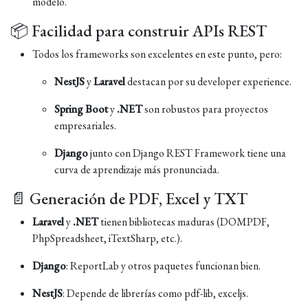
modelo.
📦 Facilidad para construir APIs REST
Todos los frameworks son excelentes en este punto, pero:
NestJS
y
Laravel
destacan por su developer experience.
Spring Boot
y
.NET
son robustos para proyectos
empresariales.
Django
junto con Django REST Framework tiene una
curva de aprendizaje más pronunciada.
📄 Generación de PDF, Excel y TXT
Laravel
y
.NET
tienen bibliotecas maduras (DOMPDF,
PhpSpreadsheet, iTextSharp, etc.).
Django
: ReportLab y otros paquetes funcionan bien.
NestJS
: Depende de librerías como pdf-lib, exceljs.