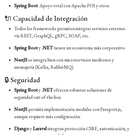
Spring Boot
: Apoyo total con Apache POI y otros.
🔌 Capacidad de Integración
Todos los frameworks permiten integrar servicios externos
vía REST, GraphQL, gRPC, SOAP, etc.
Spring Boot
y
.NET
tienen un ecosistema más corporativo.
NestJS
se integra bien con microservicios modernos y
mensajería (Kafka, RabbitMQ).
🔒 Seguridad
Spring Boot
y
.NET
ofrecen robustas soluciones de
seguridad out-of-the-box.
NestJS
permite implementación modular con Passport.js,
aunque requiere más configuración.
Django
y
Laravel
integran protección CSRF, autenticación, y