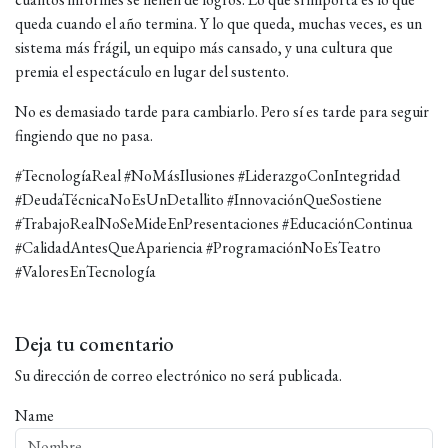
queda cuando el año termina. Y lo que queda, muchas veces, es un
sistema más frágil, un equipo más cansado, y una cultura que
premia el espectáculo en lugar del sustento.
No es demasiado tarde para cambiarlo. Pero sí es tarde para seguir
fingiendo que no pasa.
#TecnologíaReal #NoMásIlusiones #LiderazgoConIntegridad
#DeudaTécnicaNoEsUnDetallito #InnovaciónQueSostiene
#TrabajoRealNoSeMideEnPresentaciones #EducaciónContinua
#CalidadAntesQueApariencia #ProgramaciónNoEsTeatro
#ValoresEnTecnología
Deja tu comentario
Su dirección de correo electrónico no será publicada.
Name