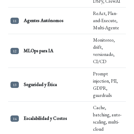
DSPy, CrewAI
ReAct, Plan-
Agentes Autónomos
and-Execute,
11
Multi-Agente
Monitoreo,
drift,
MLOps para IA
12
versionado,
CI/CD
Prompt
injection, PII,
Seguridad y Ética
13
GDPR,
guardrails
Cache,
batching, auto-
Escalabilidad y Costos
14
scaling, multi-
cloud