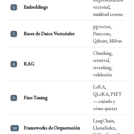
Embeddings
vectorial,
6
similitud coseno
pgvector,
Bases de Datos Vectoriales
Pinecone,
7
Qdrant, Milvus
Chunking,
retrieval,
RAG
8
reranking,
validación
LoRA,
QLoRA, PEFT
Fine-Tuning
9
— cuándo y
cómo ajustar
LangChain,
Frameworks de Orquestación
LlamaIndex,
10