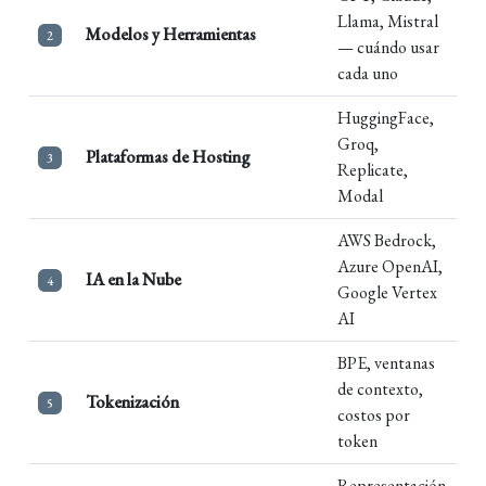
Llama, Mistral
Modelos y Herramientas
2
— cuándo usar
cada uno
HuggingFace,
Groq,
Plataformas de Hosting
3
Replicate,
Modal
AWS Bedrock,
Azure OpenAI,
IA en la Nube
4
Google Vertex
AI
BPE, ventanas
de contexto,
Tokenización
5
costos por
token
Representación