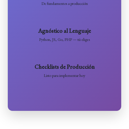
De fundamentos a producción
Agnóstico al Lenguaje
Python, JS, Go, PHP — tú eliges
Checklists de Producción
Listo para implementar hoy