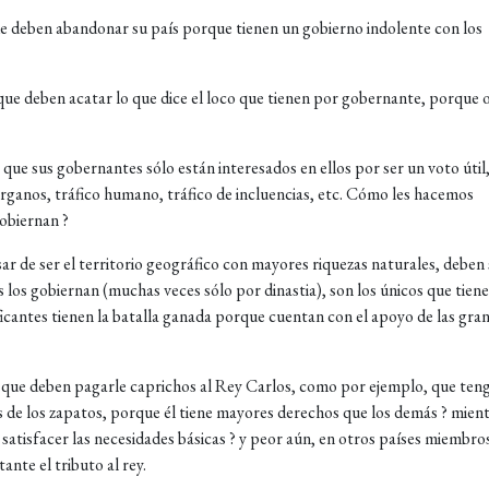
e deben abandonar su país porque tienen un gobierno indolente con los
e deben acatar lo que dice el loco que tienen por gobernante, porque o 
ue sus gobernantes sólo están interesados en ellos por ser un voto útil,
órganos, tráfico humano, tráfico de incluencias, etc. Cómo les hacemos
gobiernan ?
ar de ser el territorio geográfico con mayores riquezas naturales, deben 
s los gobiernan (muchas veces sólo por dinastia), son los únicos que tien
ficantes tienen la batalla ganada porque cuentan con el apoyo de las gra
 que deben pagarle caprichos al Rey Carlos, como por ejemplo, que ten
 de los zapatos, porque él tiene mayores derechos que los demás ? mien
satisfacer las necesidades básicas ? y peor aún, en otros países miembros
nte el tributo al rey.