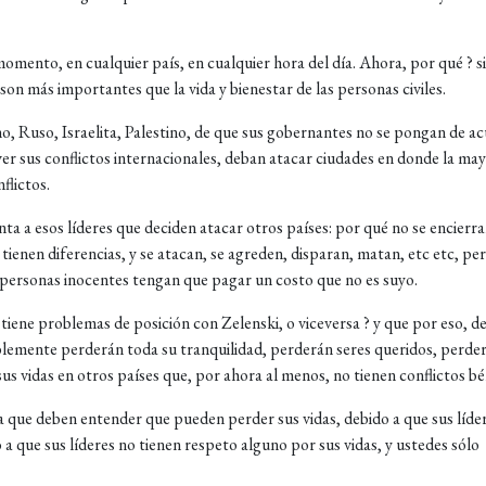
momento, en cualquier país, en cualquier hora del día. Ahora, por qué ? s
son más importantes que la vida y bienestar de las personas civiles.
o, Ruso, Israelita, Palestino, de que sus gobernantes no se pongan de a
ver sus conflictos internacionales, deban atacar ciudades en donde la ma
flictos.
ta a esos líderes que deciden atacar otros países: por qué no se encierr
 tienen diferencias, y se atacan, se agreden, disparan, matan, etc etc, pe
 personas inocentes tengan que pagar un costo que no es suyo.
n tiene problemas de posición con Zelenski, o viceversa ? y que por eso, d
iblemente perderán toda su tranquilidad, perderán seres queridos, perde
sus vidas en otros países que, por ahora al menos, no tienen conflictos bél
na que deben entender que pueden perder sus vidas, debido a que sus líde
 a que sus líderes no tienen respeto alguno por sus vidas, y ustedes sólo