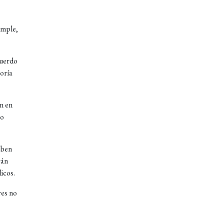
imple,
cuerdo
yoría
an en
ro
eben
rán
icos.
res no