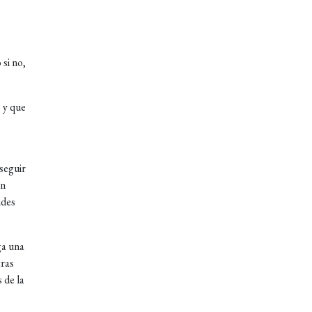
si no,
 y que
seguir
en
ndes
ga una
tras
 de la