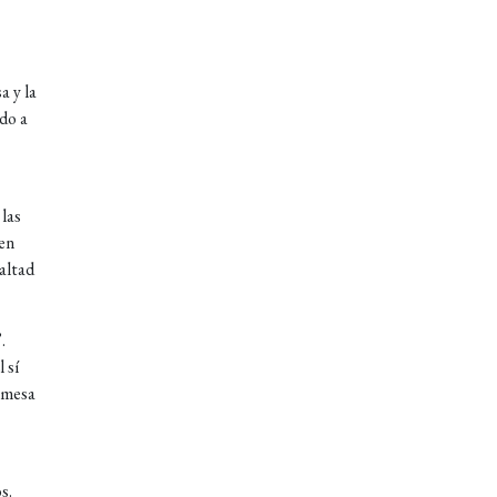
a y la
ndo a
las
 en
altad
.
 sí
romesa
s.