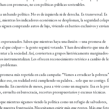
chan con promesas, no con políticas públicas sostenibles.
a un bando político. No es de izquierda ni de derecha. Es transversal. Es
ué, mientras los indicadores económicos se desploman, la seguridad colaps
os siguen comprando autos de lujo, viviendo en barrios exclusivos y envia
s esperanzados. Saben que mientras haya una ilusión —una promesa de
al que culpar— la gente seguirá votando. Y han descubierto que una de 
entar a la sociedad. Así, convierten a grupos históricamente marginados
s instrumentalizan. Les ofrecen reconocimiento retórico a cambio de le
s problemas.
a promesa más repetida en cada campaña: “Vamos a erradicar la pobreza”
dice eso, en realidad está cumpliendo su palabra… solo que no contigo. Él
se media. En cuestión de meses, pasa a vivir como un magnate. Esa es la p
, envuelta en burocracia, recortes presupuestarios y excusas técnicas.
rque mientras sigamos viendo la política como un refugio de salvadores,
de nuestra frustración. Necesitamos exigir más que gestos. Más que foto