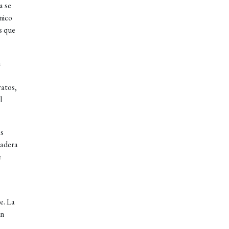
a se
nico
s que
n
ratos,
l
os
dadera
e
e. La
en