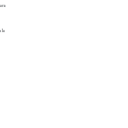
para
 la