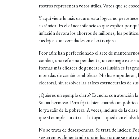
rostros representan votos útiles. Votos que se cose
Y aquí viene lo más oscuro: esta lógica no pertenece 
sistémica. Es el cáncer silencioso que explica por q
inflación devora los ahorros de millones, los polític
sus hijos a universidades en el extranjero.
Peor aún: han perfeccionado el arte de mantenerno
cambio, una reforma pendiente, un enemigo externo 
formas más eficaces de generar esa ilusión es fragm
monedas de cambio simbólicas. No los empoderan; lo
electoral, sin resolver las raíces estructurales de su
¿Quieres un ejemplo claro? Escucha con atención l
Suena hermoso. Pero fíjate bien: cuando un político 
logra salir de la pobreza. A veces, incluso de la cla
que sí cumple. La otra —la tuya— queda en el olvido
No se trata de desesperanza. Se trata de lucidez. Po
seguiremos alimentando una industria que se nutre 