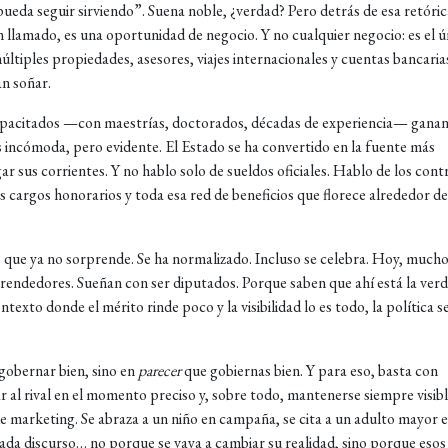
eda seguir sirviendo”. Suena noble, ¿verdad? Pero detrás de esa retóric
un llamado, es una oportunidad de negocio. Y no cualquier negocio: es el ú
múltiples propiedades, asesores, viajes internacionales y cuentas bancaria
an soñar.
capacitados —con maestrías, doctorados, décadas de experiencia— gana
 incómoda, pero evidente. El Estado se ha convertido en la fuente más
 sus corrientes. Y no hablo solo de sueldos oficiales. Hablo de los cont
los cargos honorarios y toda esa red de beneficios que florece alrededor de
 que ya no sorprende. Se ha normalizado. Incluso se celebra. Hoy, much
mprendedores. Sueñan con ser diputados. Porque saben que ahí está la ver
ntexto donde el mérito rinde poco y la visibilidad lo es todo, la política s
 gobernar bien, sino en
parecer
que gobiernas bien. Y para eso, basta con
ar al rival en el momento preciso y, sobre todo, mantenerse siempre visibl
de marketing. Se abraza a un niño en campaña, se cita a un adulto mayor 
ada discurso… no porque se vaya a cambiar su realidad, sino porque esos