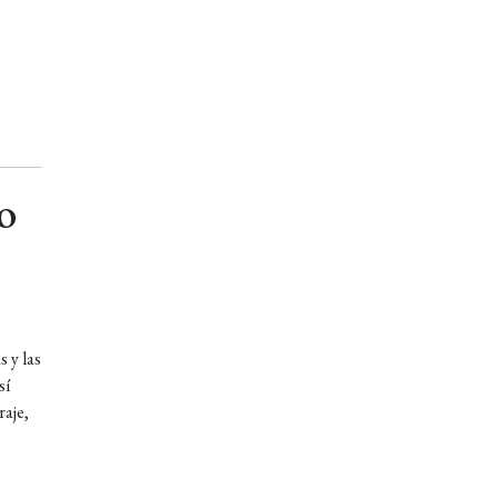
o
s y las
sí
raje,