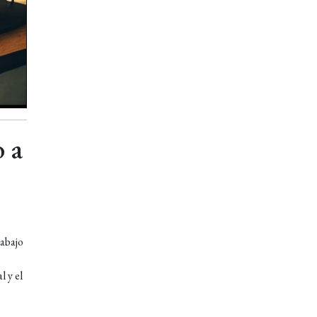
o a
rabajo
 y el