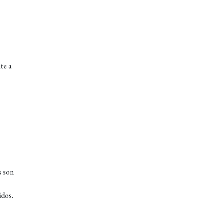
te a
s son
idos.