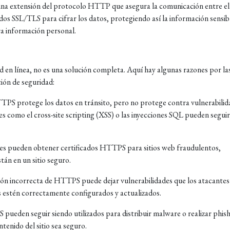
a extensión del protocolo HTTP que asegura la comunicación entre el
cados SSL/TLS para cifrar los datos, protegiendo así la información sensib
ra información personal.
 en línea, no es una solución completa. Aquí hay algunas razones por la
ión de seguridad:
PS protege los datos en tránsito, pero no protege contra vulnerabilid
ues como el cross-site scripting (XSS) o las inyecciones SQL pueden seguir
es pueden obtener certificados HTTPS para sitios web fraudulentos,
tán en un sitio seguro.
ón incorrecta de HTTPS puede dejar vulnerabilidades que los atacantes
os estén correctamente configurados y actualizados.
pueden seguir siendo utilizados para distribuir malware o realizar phish
enido del sitio sea seguro.