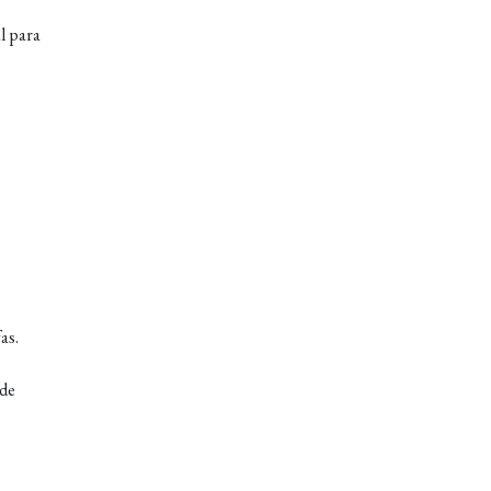
l para
as.
 de