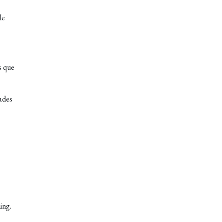
le
s que
ades
ing.