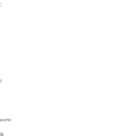
C
í
acerte
 de