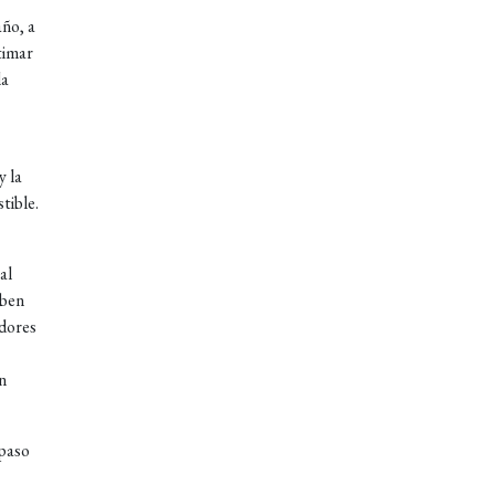
año, a
stimar
la
y la
tible.
al
eben
adores
n
 paso