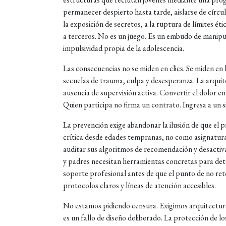
permanecer despierto hasta tarde, aislarse de círcul
la exposición de secretos, a la ruptura de límites éti
a terceros. No es un juego. Es un embudo de manipul
impulsividad propia de la adolescencia.
Las consecuencias no se miden en clics. Se miden en 
secuelas de trauma, culpa y desesperanza. La arquite
ausencia de supervisión activa. Convertir el dolor e
Quien participa no firma un contrato. Ingresa a un si
La prevención exige abandonar la ilusión de que el pr
crítica desde edades tempranas, no como asignatur
auditar sus algoritmos de recomendación y desactiva
y padres necesitan herramientas concretas para detec
soporte profesional antes de que el punto de no reto
protocolos claros y líneas de atención accesibles.
No estamos pidiendo censura. Exigimos arquitectur
es un fallo de diseño deliberado. La protección de l