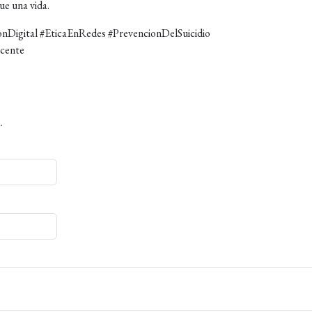
ue una vida.
ionDigital #EticaEnRedes #PrevencionDelSuicidio
cente
.