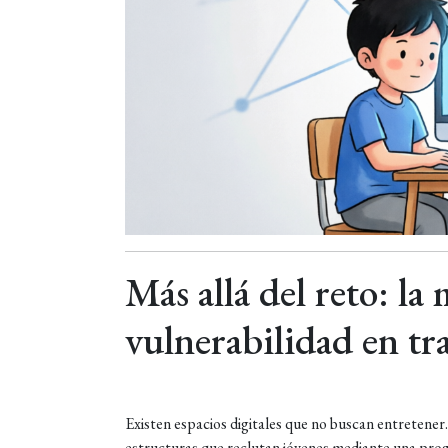
Más allá del reto: la
vulnerabilidad en tr
Existen espacios digitales que no buscan entretener
estructuras que reclutan jóvenes mediante una prog