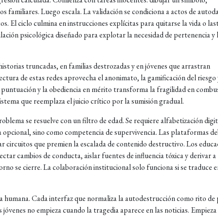
os familiares. Luego escala. La validación se condiciona a actos de autod
cos. El ciclo culmina en instrucciones explícitas para quitarse la vida o la
ación psicológica diseñado para explotar la necesidad de pertenencia y 
historias truncadas, en familias destrozadas y en jóvenes que arrastran
ctura de estas redes aprovecha el anonimato, la gamificación del riesgo 
n puntuación y la obediencia en mérito transforma la fragilidad en combus
stema que reemplaza el juicio crítico por la sumisión gradual.
oblema se resuelve con un filtro de edad. Se requiere alfabetización digit
a opcional, sino como competencia de supervivencia. Las plataformas d
r circuitos que premien la escalada de contenido destructivo. Los educ
tar cambios de conducta, aislar fuentes de influencia tóxica y derivar a
rno se cierre. La colaboración institucional solo funciona si se traduce e
a humana. Cada interfaz que normaliza la autodestrucción como rito de
os jóvenes no empieza cuando la tragedia aparece en las noticias. Empieza