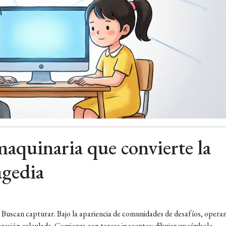
 maquinaria que convierte la
agedia
. Buscan capturar. Bajo la apariencia de comunidades de desafíos, opera
resión calculada. Comienza con tareas inocentes: dibujar un símbolo,