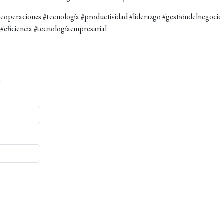
eoperaciones #tecnología #productividad #liderazgo #gestióndelnegoci
#eficiencia #tecnologíaempresarial
.