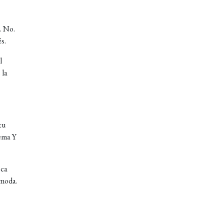
. No.
s.
l
 la
tu
tema Y
sca
 moda.