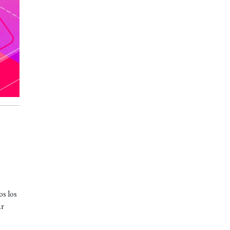
os los
ar