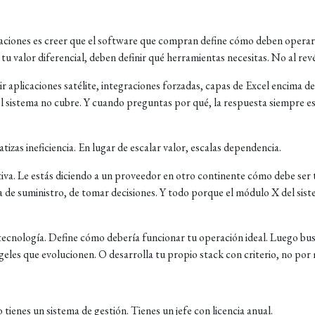
aciones es creer que el software que compran define cómo deben operar
tu valor diferencial, deben definir qué herramientas necesitas. No al revé
 aplicaciones satélite, integraciones forzadas, capas de Excel encima de
l sistema no cubre. Y cuando preguntas por qué, la respuesta siempre es
izas ineficiencia. En lugar de escalar valor, escalas dependencia.
tiva. Le estás diciendo a un proveedor en otro continente cómo debe ser 
na de suministro, de tomar decisiones. Y todo porque el módulo X del sis
 tecnología. Define cómo debería funcionar tu operación ideal. Luego bu
ígeles que evolucionen. O desarrolla tu propio stack con criterio, no por
tienes un sistema de gestión. Tienes un jefe con licencia anual.