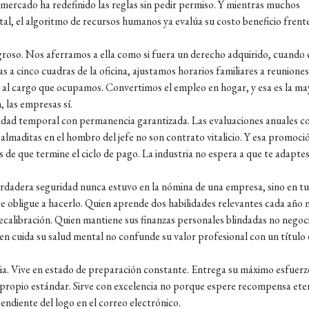
 mercado ha redefinido las reglas sin pedir permiso. Y mientras muchos
tal, el algoritmo de recursos humanos ya evalúa su costo beneficio frent
igroso. Nos aferramos a ella como si fuera un derecho adquirido, cuando 
a cinco cuadras de la oficina, ajustamos horarios familiares a reuniones
o al cargo que ocupamos. Convertimos el empleo en hogar, y esa es la ma
, las empresas sí.
bilidad temporal con permanencia garantizada. Las evaluaciones anuales c
palmaditas en el hombro del jefe no son contrato vitalicio. Y esa promoci
de que termine el ciclo de pago. La industria no espera a que te adaptes
erdadera seguridad nunca estuvo en la nómina de una empresa, sino en tu
e obligue a hacerlo. Quien aprende dos habilidades relevantes cada año 
ecalibración. Quien mantiene sus finanzas personales blindadas no negoc
en cuida su salud mental no confunde su valor profesional con un título 
noia. Vive en estado de preparación constante. Entrega su máximo esfuerz
u propio estándar. Sirve con excelencia no porque espere recompensa ete
endiente del logo en el correo electrónico.