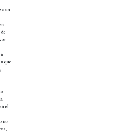
e a un
en
 de
yor
on
ón que
;
no
ia
en el
o no
rna,