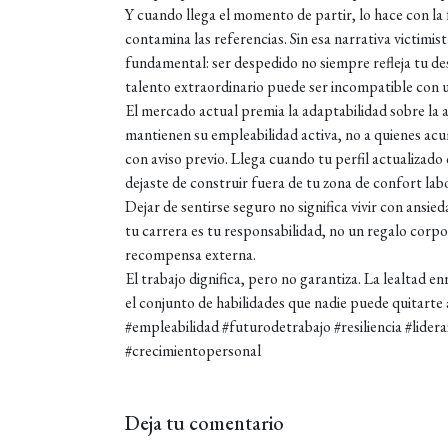
Y cuando llega el momento de partir, lo hace con la 
contamina las referencias. Sin esa narrativa victimi
fundamental: ser despedido no siempre refleja tu de
talento extraordinario puede ser incompatible con u
El mercado actual premia la adaptabilidad sobre la
mantienen su empleabilidad activa, no a quienes ac
con aviso previo. Llega cuando tu perfil actualizado
dejaste de construir fuera de tu zona de confort labo
Dejar de sentirse seguro no significa vivir con ansieda
tu carrera es tu responsabilidad, no un regalo corpo
recompensa externa.
El trabajo dignifica, pero no garantiza. La lealtad 
el conjunto de habilidades que nadie puede quitarte a
#empleabilidad #futurodetrabajo #resiliencia #lide
#crecimientopersonal
Deja tu comentario