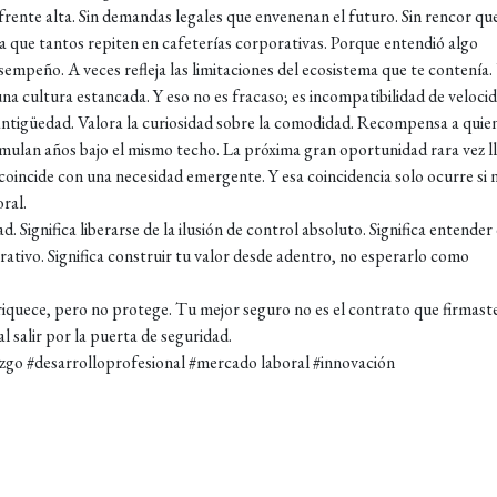
frente alta. Sin demandas legales que envenenan el futuro. Sin rencor qu
sta que tantos repiten en cafeterías corporativas. Porque entendió algo
sempeño. A veces refleja las limitaciones del ecosistema que te contenía
na cultura estancada. Y eso no es fracaso; es incompatibilidad de velocid
 antigüedad. Valora la curiosidad sobre la comodidad. Recompensa a quie
umulan años bajo el mismo techo. La próxima gran oportunidad rara vez l
 coincide con una necesidad emergente. Y esa coincidencia solo ocurre si
ral.
d. Significa liberarse de la ilusión de control absoluto. Significa entender
rativo. Significa construir tu valor desde adentro, no esperarlo como
enriquece, pero no protege. Tu mejor seguro no es el contrato que firmaste
l salir por la puerta de seguridad.
razgo #desarrolloprofesional #mercado laboral #innovación