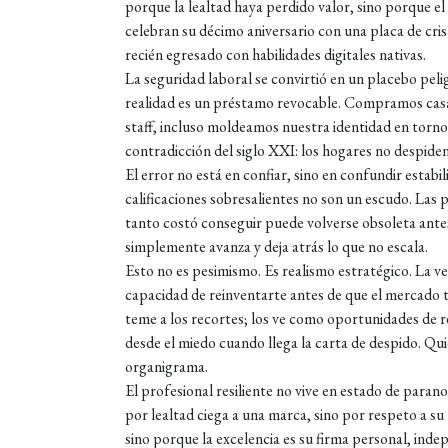
porque la lealtad haya perdido valor, sino porque el
celebran su décimo aniversario con una placa de cris
recién egresado con habilidades digitales nativas.
La seguridad laboral se convirtió en un placebo pel
realidad es un préstamo revocable. Compramos casas 
staff, incluso moldeamos nuestra identidad en torn
contradicción del siglo XXI: los hogares no despiden
El error no está en confiar, sino en confundir esta
calificaciones sobresalientes no son un escudo. Las 
tanto costó conseguir puede volverse obsoleta antes 
simplemente avanza y deja atrás lo que no escala.
Esto no es pesimismo. Es realismo estratégico. La v
capacidad de reinventarte antes de que el mercado t
teme a los recortes; los ve como oportunidades de r
desde el miedo cuando llega la carta de despido. Qui
organigrama.
El profesional resiliente no vive en estado de para
por lealtad ciega a una marca, sino por respeto a s
sino porque la excelencia es su firma personal, indep