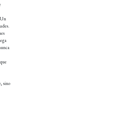
e
. Un
ades.
nes
lega
 nunca
 que
, sino