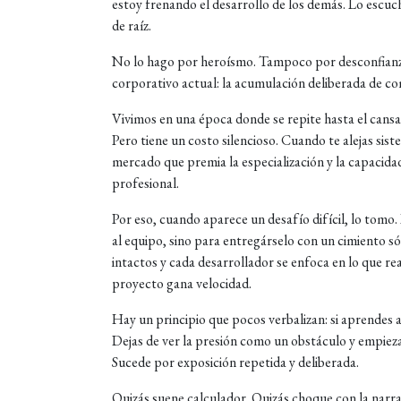
estoy frenando el desarrollo de los demás. Lo escuch
de raíz.
No lo hago por heroísmo. Tampoco por desconfianza
corporativo actual: la acumulación deliberada de co
Vivimos en una época donde se repite hasta el cansan
Pero tiene un costo silencioso. Cuando te alejas sis
mercado que premia la especialización y la capacidad 
profesional.
Por eso, cuando aparece un desafío difícil, lo tom
al equipo, sino para entregárselo con un cimiento s
intactos y cada desarrollador se enfoca en lo que re
proyecto gana velocidad.
Hay un principio que pocos verbalizan: si aprendes a
Dejas de ver la presión como un obstáculo y empieza
Sucede por exposición repetida y deliberada.
Quizás suene calculador. Quizás choque con la narrat