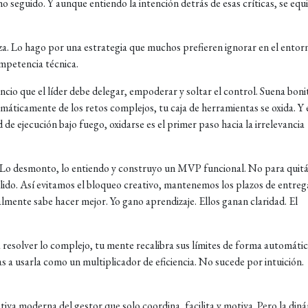
o seguido. Y aunque entiendo la intención detrás de esas críticas, se equ
. Lo hago por una estrategia que muchos prefieren ignorar en el entor
mpetencia técnica.
cio que el líder debe delegar, empoderar y soltar el control. Suena boni
temáticamente de los retos complejos, tu caja de herramientas se oxida. Y
de ejecución bajo fuego, oxidarse es el primer paso hacia la irrelevancia
o. Lo desmonto, lo entiendo y construyo un MVP funcional. No para quitá
ólido. Así evitamos el bloqueo creativo, mantenemos los plazos de entreg
almente sabe hacer mejor. Yo gano aprendizaje. Ellos ganan claridad. El
 resolver lo complejo, tu mente recalibra sus límites de forma automátic
s a usarla como un multiplicador de eficiencia. No sucede por intuición.
iva moderna del gestor que solo coordina, facilita y motiva. Pero la din