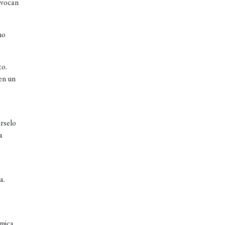
ivocan
no
to.
 en un
rselo
a
a.
ámica