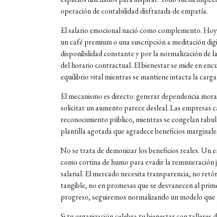
operación de contabilidad disfrazada de empatía.
El salario emocional nació como complemento. Hoy 
un café premium o una suscripción a meditación digit
disponibilidad constante y por la normalización de l
del horario contractual. El bienestar se mide en encu
equilibrio vital mientras se mantiene intacta la carg
El mecanismo es directo: generar dependencia moral
solicitar un aumento parece desleal. Las empresas ca
reconocimiento público, mientras se congelan tabulad
plantilla agotada que agradece beneficios marginale
No se trata de demonizar los beneficios reales. Un 
como cortina de humo para evadir la remuneración ju
salarial. El mercado necesita transparencia, no retó
tangible, no en promesas que se desvanecen al prime
progreso, seguiremos normalizando un modelo que pr
Si tu organización celebra tu bienestar con talleres 