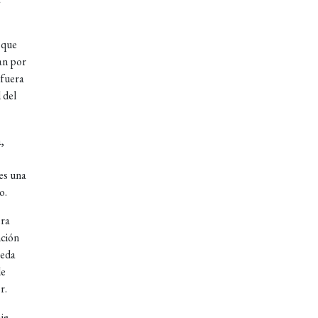
 que
an por
 fuera
 del
,
es una
o.
era
nción
neda
de
r.
je