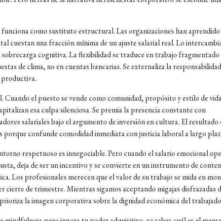
funciona como sustituto estructural. Las organizaciones han aprendido
al cuestan una fracción mínima de un ajuste salarial real. Lo intercambi
a sobrecarga cognitiva. La flexibilidad se traduce en trabajo fragmentado
estas de clima, no en cuentas bancarias. Se externaliza la responsabilidad
a productiva.
. Cuando el puesto se vende como comunidad, propósito y estilo de vida
pitalizan esa culpa silenciosa. Se premia la presencia constante con
ores salariales bajo el argumento de inversión en cultura. El resultado 
s porque confunde comodidad inmediata con justicia laboral a largo plaz
entorno respetuoso es innegociable. Pero cuando el salario emocional op
sta, deja de ser un incentivo y se convierte en un instrumento de conte
rica. Los profesionales merecen que el valor de su trabajo se mida en mo
r cierre de trimestre. Mientras sigamos aceptando migajas disfrazadas 
ioriza la imagen corporativa sobre la dignidad económica del trabajado
de mindfulness pero ignora tu poder adquisitivo, ya sabes cuál es el mensa