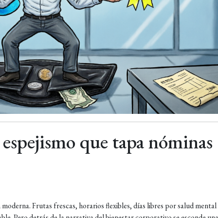
l espejismo que tapa nóminas
oderna. Frutas frescas, horarios flexibles, días libres por salud mental
ble. Pero detrás de la narrativa del bienestar corporativo se esconde un