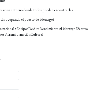
 mí?
 crear un entorno donde todos puedan encontrarlas.
estás ocupando el puesto de liderazgo?
nizacional #EquiposDeAltoRendimiento #LiderazgoEfectivo
pos #TransformaciónCultural
.