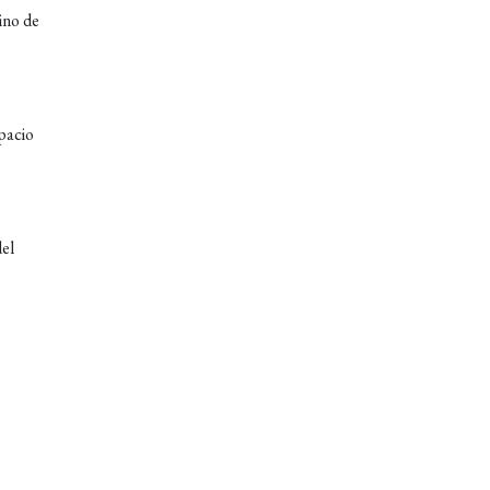
ino de
pacio
del