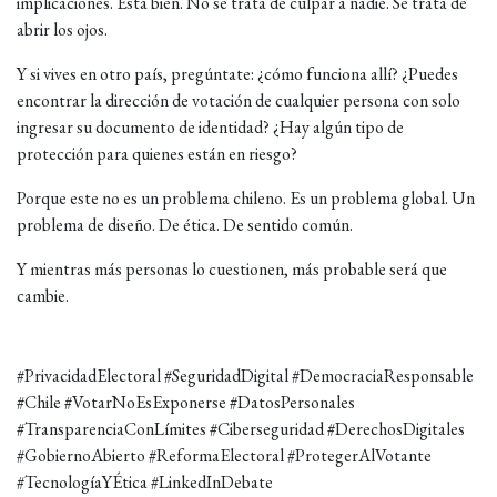
implicaciones. Está bien. No se trata de culpar a nadie. Se trata de
abrir los ojos.
Y si vives en otro país, pregúntate: ¿cómo funciona allí? ¿Puedes
encontrar la dirección de votación de cualquier persona con solo
ingresar su documento de identidad? ¿Hay algún tipo de
protección para quienes están en riesgo?
Porque este no es un problema chileno. Es un problema global. Un
problema de diseño. De ética. De sentido común.
Y mientras más personas lo cuestionen, más probable será que
cambie.
#PrivacidadElectoral #SeguridadDigital #DemocraciaResponsable
#Chile #VotarNoEsExponerse #DatosPersonales
#TransparenciaConLímites #Ciberseguridad #DerechosDigitales
#GobiernoAbierto #ReformaElectoral #ProtegerAlVotante
#TecnologíaYÉtica #LinkedInDebate