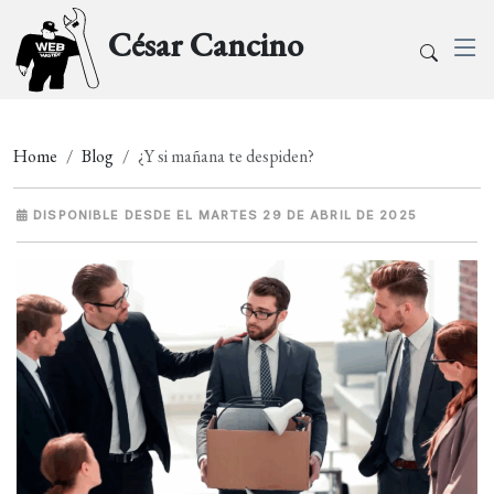
César Cancino
Home
Blog
¿Y si mañana te despiden?
DISPONIBLE DESDE EL MARTES 29 DE ABRIL DE 2025