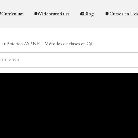
Currículum
Videotutoriales
Blog
Cursos en Ud
ller Práctico ASP.NET. Métodos de clases en C#
O DE 2023