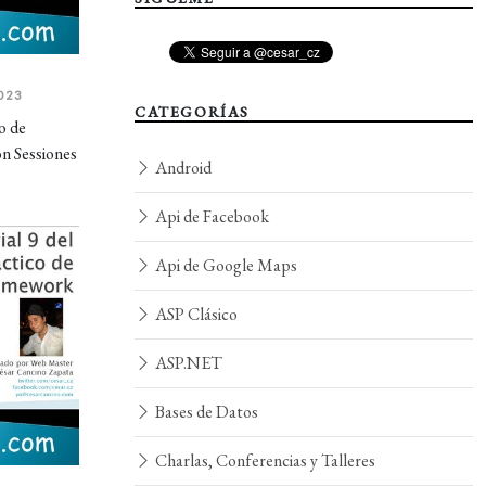
023
CATEGORÍAS
o de
n Sessiones
Android
Api de Facebook
Api de Google Maps
ASP Clásico
ASP.NET
Bases de Datos
Charlas, Conferencias y Talleres