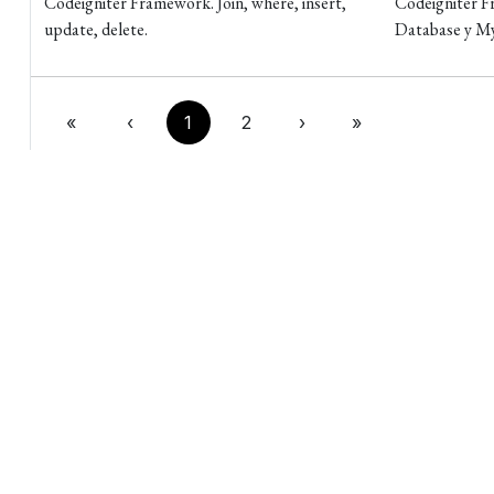
Codeigniter Framework. Join, where, insert,
Codeigniter F
update, delete.
Database y 
«
‹
1
2
›
»