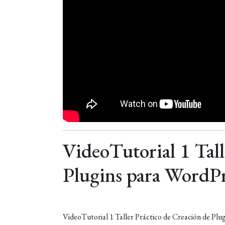
VideoTutorial 1 Tall
Plugins para WordPr
VideoTutorial 1 Taller Práctico de Creación de Plu