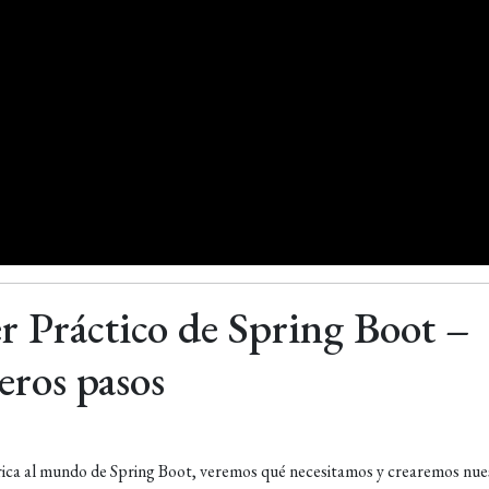
er Práctico de Spring Boot –
eros pasos
órica al mundo de Spring Boot, veremos qué necesitamos y crearemos nue