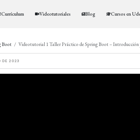
Currículum
Videotutoriales
Blog
Cursos en Ud
g Boot
Videotutorial 1 Taller Práctico de Spring Boot – Introducción
O DE 2023