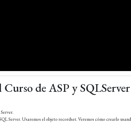
el Curso de ASP y SQLServer
 Server.
SQL Server. Usaremos el objeto recordset. Veremos cómo crearlo usan