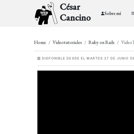
César
Sobre mí
Cancino
Home
Videotutoriales
Ruby on Rails
VideoT
DISPONIBLE DESDE EL MARTES 27 DE JUNIO D