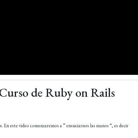
 Curso de Ruby on Rails
 En este video comenzaremos a ” ensuciarnos las manos “, es decir