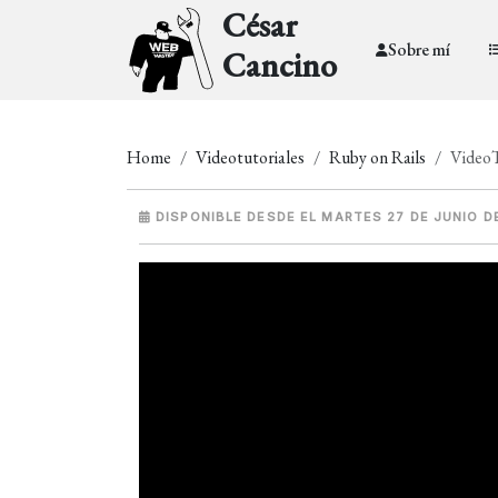
César
Sobre mí
Cancino
Home
Videotutoriales
Ruby on Rails
VideoT
DISPONIBLE DESDE EL MARTES 27 DE JUNIO D