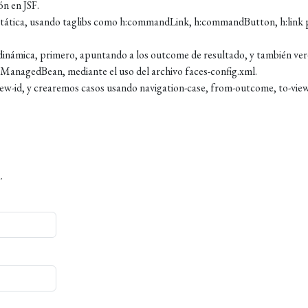
n en JSF.
stática, usando taglibs como h:commandLink, h:commandButton, h:link 
inámica, primero, apuntando a los outcome de resultado, y también ve
anagedBean, mediante el uso del archivo faces-config.xml.
ew-id, y crearemos casos usando navigation-case, from-outcome, to-view
.