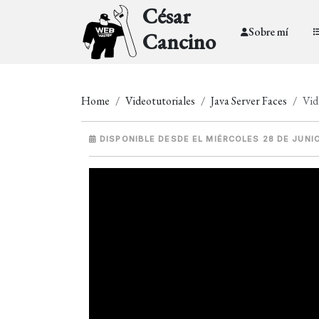
César
Sobre mí
Cancino
Home
Videotutoriales
Java Server Faces
Vid
DISPONIBLE DESDE EL MIÉRCOLES 28 DE JUNI