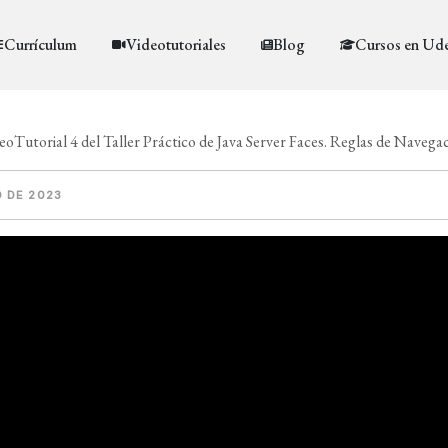
Currículum
Videotutoriales
Blog
Cursos en Ud
eoTutorial 4 del Taller Práctico de Java Server Faces. Reglas de Navega
O DE 2023