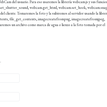
ebCam del usuario. Para eso usaremos la librería webcam.js y sus funcio
.set_shutter_sound, webcam.get_html, webcam.set_hook, webcam.snap
 cliente. Tomaremos la foto y la subiremos al servidor usando la librer
tents, file_get_contents, imagecreatefrompng, imagecreatefromjpeg,
aremos un archivo como marca de agua o lienzo a la foto tomada por el
.