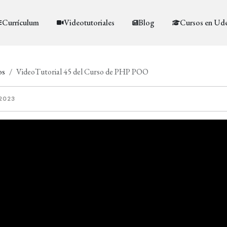
Currículum
Videotutoriales
Blog
Cursos en Ud
os
VideoTutorial 45 del Curso de PHP POO
 2023