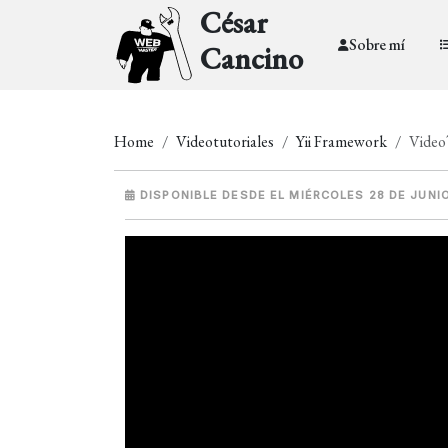
César
Sobre mí
Cancino
Home
Videotutoriales
Yii Framework
VideoT
DISPONIBLE DESDE EL MIÉRCOLES 28 DE JUNI