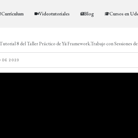
Currículum
Videotutoriales
Blog
Cursos en Ud
utorial 8 del Taller Práctico de Yii Framework.Trabajo con Sessiones d
O DE 2023