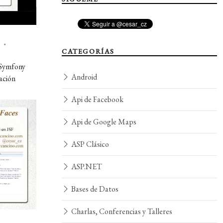
•
CATEGORÍAS
 Symfony
Android
ación
Api de Facebook
Api de Google Maps
ASP Clásico
ASP.NET
Bases de Datos
Charlas, Conferencias y Talleres