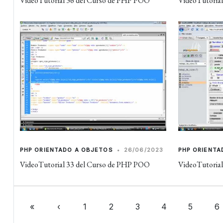
VideoTutorial 36 del Curso de PHP POO
VideoTutoria
PHP ORIENTADO A OBJETOS
•
26/06/2023
PHP ORIENTA
VideoTutorial 33 del Curso de PHP POO
VideoTutoria
«
‹
1
2
3
4
5
6