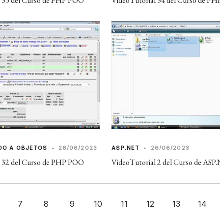
l 35 del Curso de PHP POO
VideoTutorial 34 del Curso de P
DO A OBJETOS
•
26/06/2023
ASP.NET
•
26/06/2023
l 32 del Curso de PHP POO
VideoTutorial 2 del Curso de ASP
7
8
9
10
11
12
13
14