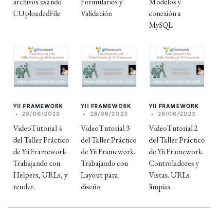
archivos usando
Formularios y
Modelos y
CUploadedFile
Validación
conexión a
MySQL
YII FRAMEWORK
YII FRAMEWORK
YII FRAMEWORK
•
28/06/2023
•
28/06/2023
•
28/06/2023
VideoTutorial 4
VideoTutorial 3
VideoTutorial 2
del Taller Práctico
del Taller Práctico
del Taller Práctico
de Yii Framework.
de Yii Framework.
de Yii Framework.
Trabajando con
Trabajando con
Controladores y
Helpers, URLs, y
Layout para
Vistas. URLs
render.
diseño
limpias