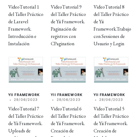
VideoTutorial 1
VideoTutorial 9
VideoTutorial 8
del Taller Práctico
del Taller Práctico
del Taller Práctico
de Laravel
de Yii Framework.
de Yii
Framework.
Paginación de
Framework.Trabajo
Introducción e
registros con
con Sessiones de
Instalación
CPagination
Usuario y Login
YII FRAMEWORK
YII FRAMEWORK
YII FRAMEWORK
•
28/06/2023
•
28/06/2023
•
28/06/2023
VideoTutorial 7
VideoTutorial 6
VideoTutorial 5
del Taller Práctico
del Taller Práctico
del Taller Práctico
de Yii Framework.
de Yii Framework.
de Yii Framework.
Uploads de
Creación de
Creación de